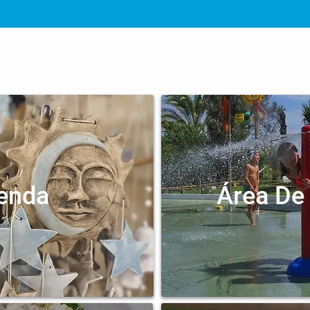
enda
Área De