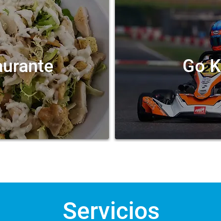
aurante
Go K
Servicios