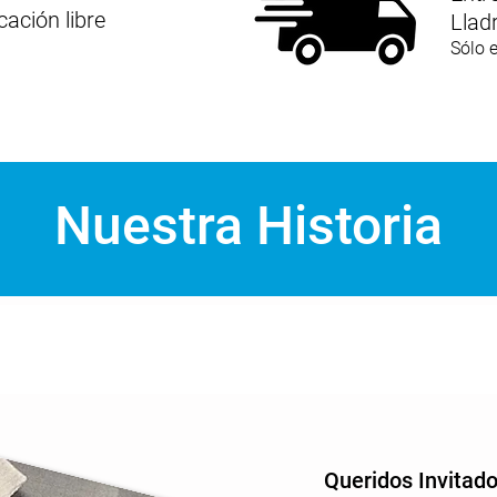
ación libre
Llad
Sólo 
Nuestra Historia
Queridos Invitad