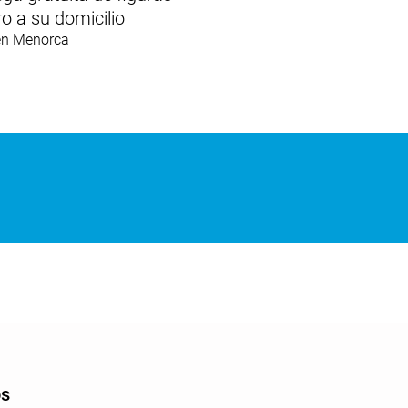
ro
a su
domicilio
en Menorca
os