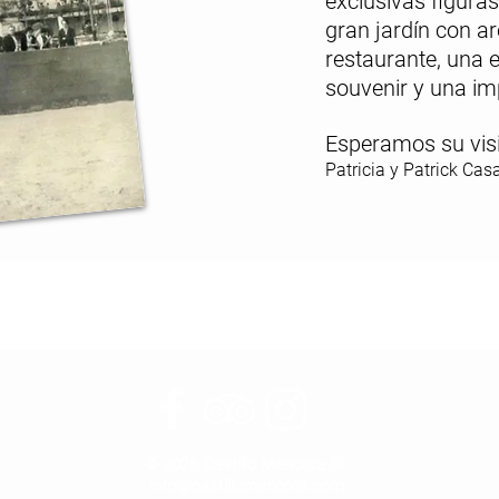
exclusivas figura
gran jardín con ar
restaurante
,
una e
souvenir
y
una im
Esperamos su vis
Patricia y Patrick Ca
© 2026 Castillo Menorca SL
info@castillomenorca.com