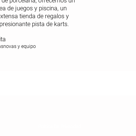
s de porcelana, ofrecemos
un
ea de juegos y piscina
,
un
xtensa tienda de regalos y
presionante pista de karts
.
ita
sasnovas y equipo
Política De Privacidad