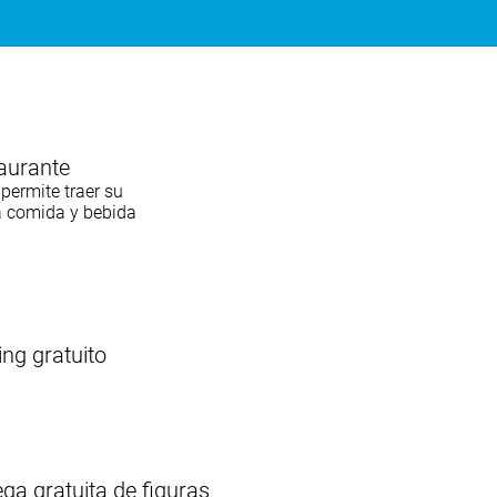
aurante
permite traer su
a
comida y bebida
ing gratuito
ega gratuita de
figuras