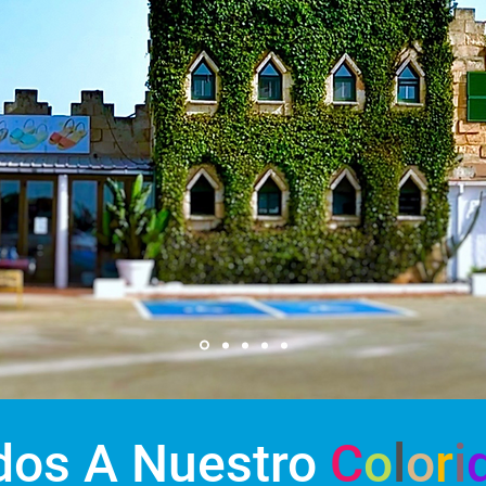
dos A Nuestro
C
o
l
o
r
i