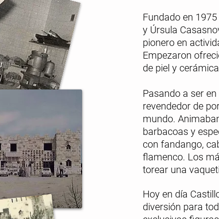
Fundado en 1975 
y Úrsula Casasno
pionero en activida
Empezaron ofreci
de piel y cerámica
Pasando a ser en 
revendedor de por
mundo. Animaban
barbacoas y espe
con fandango, cab
flamenco. Los má
torear una vaqueti
Hoy en día Castill
diversión para tod